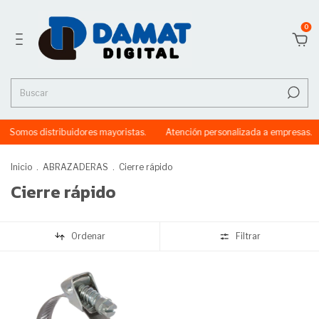
0
Somos distribuidores mayoristas.
Atención personalizada a empresas.
Inicio
.
ABRAZADERAS
.
Cierre rápido
Cierre rápido
Ordenar
Filtrar