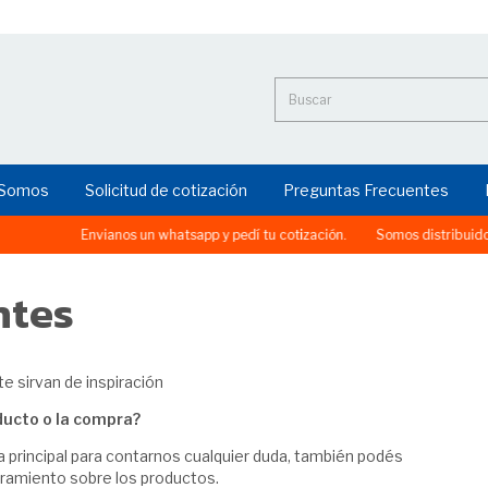
 Somos
Solicitud de cotización
Preguntas Frecuentes
Envianos un whatsapp y pedí tu cotización.
Somos distribuidores
ntes
 sirvan de inspiración
ucto o la compra?
a principal para contarnos cualquier duda, también podés
oramiento sobre los productos.