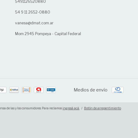
5491126520880
54 9 11 2652-0880
vanesa@dmat.com.ar
Mom 2945 Pompeya - Capital Federal
Medios de envío
nsa de las y los consumidores. Para reclamos
ingresá acá.
/
Botón de arrepentimiento