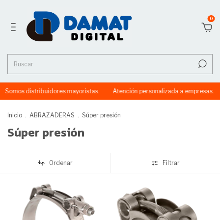
0
Somos distribuidores mayoristas.
Atención personalizada a empresas.
Inicio
.
ABRAZADERAS
.
Súper presión
Súper presión
Ordenar
Filtrar