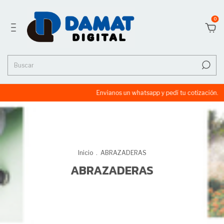
0
Envianos un whatsapp y pedí tu cotización.
S
Inicio
.
ABRAZADERAS
ABRAZADERAS