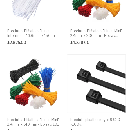
Precintos Plásticos "Linea
Precintos Plásticos "Linea Mini"
intermedia" 3.6mm. x 150 mm
2,4mm. x 200 mm - Bolsa x
- Bolsa x 100 unidades
100 unidades
$2.925,00
$4.239,00
Precintos Plásticos "Linea Mini"
Precinto plastico negro 9 920
2,4mm. x 140 mm - Bolsa x 100
X100u.
unidades