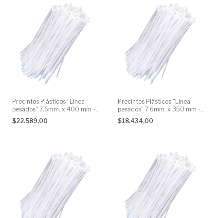
Precintos Plásticos "Linea
Precintos Plásticos "Linea
pesados" 7.6mm. x 400 mm -
pesados" 7.6mm. x 350 mm -
Bolsa x 100 unidades
Bolsa x 100 unidades
$22.589,00
$18.434,00