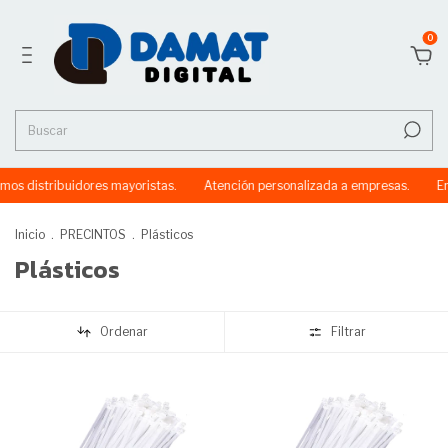
0
stribuidores mayoristas.
Atención personalizada a empresas.
Envianos
Inicio
.
PRECINTOS
.
Plásticos
Plásticos
Ordenar
Filtrar