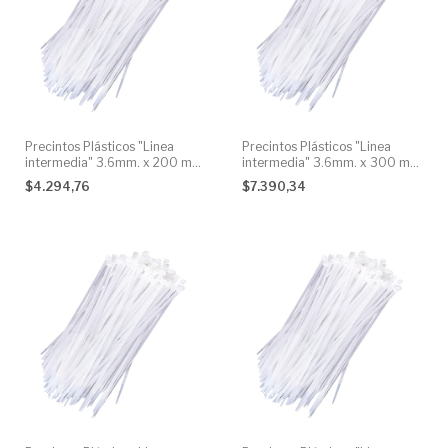
Precintos Plásticos "Linea
Precintos Plásticos "Linea
intermedia" 3.6mm. x 200 mm
intermedia" 3.6mm. x 300 mm
- Bolsa x 100 unidades
- Bolsa x 100 unidades
$4.294,76
$7.390,34