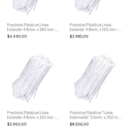
Precintos Plásticos Linea
Precintos Plásticos Linea
Estandar 4.8mm. x 180 mm -
Estandar 4.8mm. x 160 mm -
Bolsa x 100 unidades
Bolsa x 100 unidades
$4.490,00
$3.985,00
Precintos Plásticos Linea
Precintos Plásticos "Linea
Estandar 4.8mm. x 150 mm -
intermedia" 3.6mm. x 350 mm
Bolsa x 100 unidades
- Bolsa x 100 unidades
$3.960,00
$8.506,00