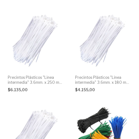
Precintos Plásticos "Linea
Precintos Plásticos "Linea
intermedia" 3.6mm. x 250 mm
intermedia" 3.6mm. x 180 mm
- Bolsa x 100 unidades
- Bolsa x 100 unidades
$6.135,00
$4.155,00