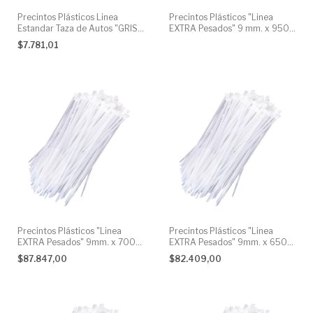
Precintos Plásticos Linea
Precintos Plásticos "Linea
Estandar Taza de Autos "GRIS"
EXTRA Pesados" 9 mm. x 950
4.8mm. x 300 mm - Bolsa x
mm - Bolsa x 100 unidades
$7.781,01
100 unidades
Precintos Plásticos "Linea
Precintos Plásticos "Linea
EXTRA Pesados" 9mm. x 700
EXTRA Pesados" 9mm. x 650
mm - Bolsa x 100 unidades
mm - Bolsa x 100 unidades
$87.847,00
$82.409,00