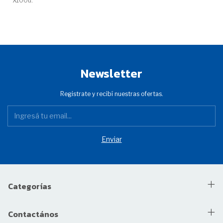
X100u.
Newsletter
Registrate y recibí nuestras ofertas.
Categorías
Contactános