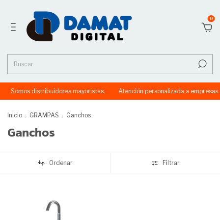
0
Somos distribuidores mayoristas.
Atención personalizada a empresas.
Inicio
.
GRAMPAS
.
Ganchos
Ganchos
Ordenar
Filtrar